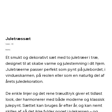
Juletræssæt
Varenr.:
Varenr.:
48
48
Pris
50,00 kr.
Et smukt og dekorativt sæt med to juletræer i træ,
designet til at skabe varme og julestemning i dit hjem.
Juletræerne passer perfekt som pynt på julebordet, i
vindueskarmen, på reolen eller som en naturlig del af
årets juledekoration.
De enkle linjer og det rene træudtryk giver et tidløst
look, der harmonerer med både moderne og klassisk
julepynt. Sættet kan bruges år efter år, og kan nemt
skilles af, så det ikke fylder noget i julekassen – og