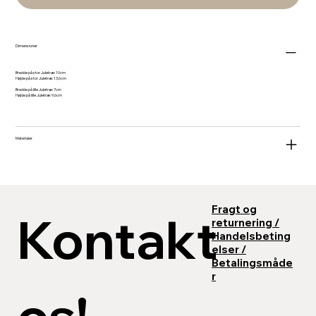
Dimensioner
Bredde på stor Juletræ: 10cm
Højde på stor Juletræ: 13,6cm
Bredde på lille Juletræ: 7cm
Højde på lille Juletræ: 9,6cm
Materialer
Fragt og
Kontakt 
returnering /
Kontaktinfo
Handelsbeting
Adresse: Rungsvej, 7100 Vejle
elser /
E-mail:
WoodCreate@outlook.dk
Betalingsmåde
r
os!