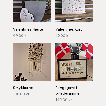
Valentines Hjerte
Valentines kort
Pris
Pris
49,00 kr.
69,00 kr.
Smykketræ
Pengegave i
billederamme
Pris
100,00 kr.
Pris
149,00 kr.