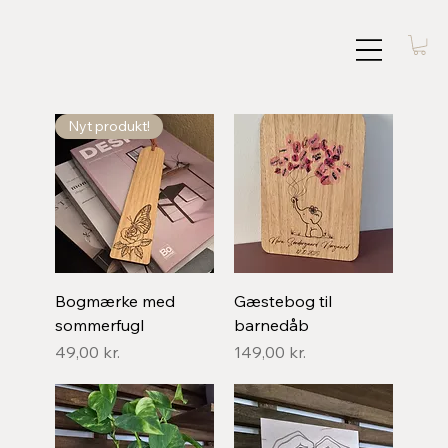
Nyt produkt!
Bogmærke med
Gæstebog til
sommerfugl
barnedåb
Pris
Pris
49,00 kr.
149,00 kr.