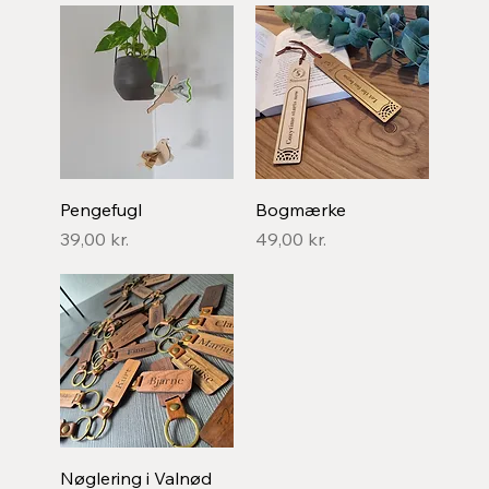
Pengefugl
Bogmærke
Pris
Pris
39,00 kr.
49,00 kr.
Nøglering i Valnød