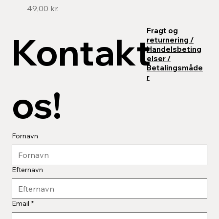
Pris
49,00 kr.
Fragt og
Kontakt 
returnering /
Kontaktinfo
Handelsbeting
Adresse: Rungsvej, 7100 Vejle
elser /
E-mail:
WoodCreate@outlook.dk
Betalingsmåde
r
os!
Fornavn
Efternavn
Email
*