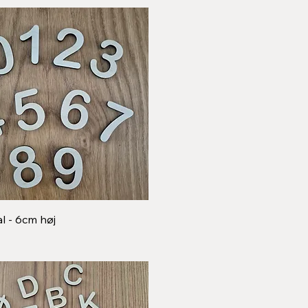
Hurtigvisning
al - 6cm høj