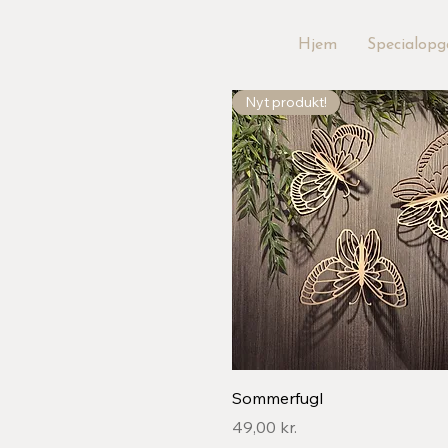
Hjem
Specialopg
Nyt produkt!
Hurtigvisning
Sommerfugl
Pris
49,00 kr.