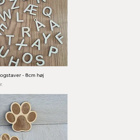
Hurtigvisning
ogstaver - 8cm høj
r.