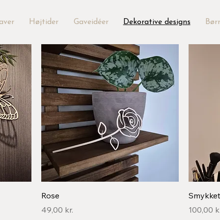
aver
Højtider
Gaveidéer
Dekorative designs
Bør
Hurtigvisning
Rose
Smykke
Pris
Pris
49,00 kr.
100,00 kr