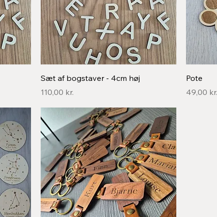
Hurtigvisning
Sæt af bogstaver - 4cm høj
Pote
Pris
Pris
110,00 kr.
49,00 kr