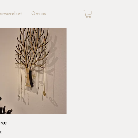
neværelset
Om os
Hurtigvisning
træ
.