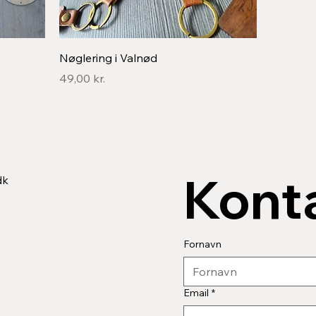
Hurtigvisning
Nøglering i Valnød
Pris
49,00 kr.
Konta
dk
Fornavn
Email
*