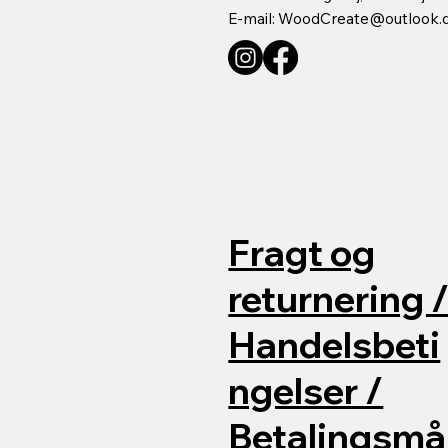
E-mail:
WoodCreate@outlook.
Fragt og
returnering 
Handelsbeti
ngelser /
Betalingsmå