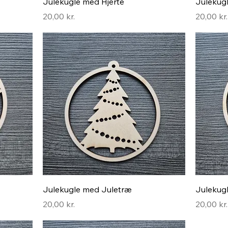
Hurtigvisning
Julekugle med Hjerte
Julekug
Pris
Pris
20,00 kr.
20,00 kr.
Hurtigvisning
Julekugle med Juletræ
Julekug
Pris
Pris
20,00 kr.
20,00 kr.