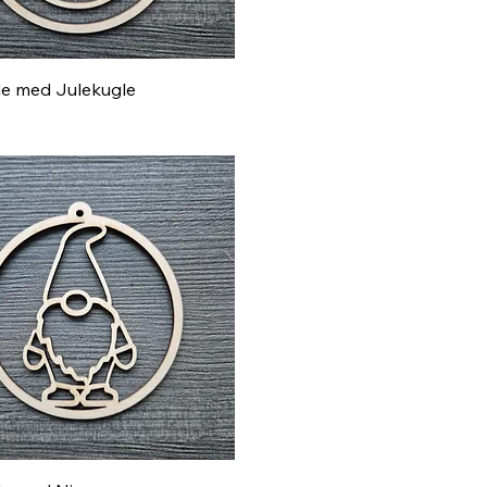
Hurtigvisning
le med Julekugle