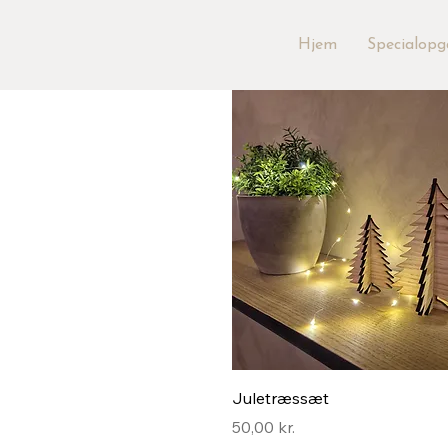
Hjem
Specialopg
Hurtigvisning
Juletræssæt
Pris
50,00 kr.