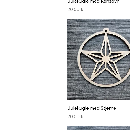
Hurtigvisning
Julekugle med Rensdyr
Pris
20,00 kr.
Hurtigvisning
Julekugle med Stjerne
Pris
20,00 kr.