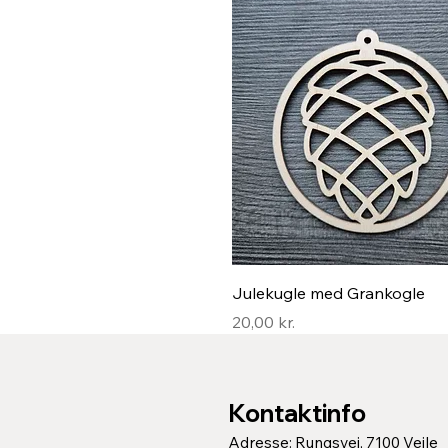
Hurtigvisning
Julekugle med Grankogle
Pris
20,00 kr.
Kontaktinfo
Adresse: Rungsvej, 7100 Vejle