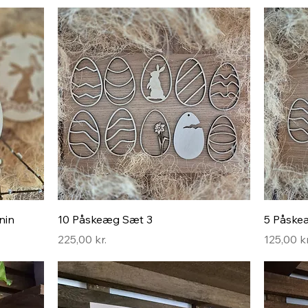
Hurtigvisning
nin
10 Påskeæg Sæt 3
5 Påske
Pris
Pris
225,00 kr.
125,00 kr