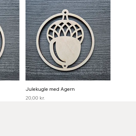
Hurtigvisning
Julekugle med Agern
Pris
20,00 kr.