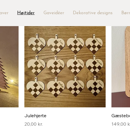
aver
Højtider
Gaveidéer
Dekorative designs
Bør
Hurtigvisning
Julehjerte
Gæstebo
Pris
Pris
20,00 kr.
149,00 k