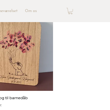
neværelset
Om os
Hurtigvisning
g til barnedåb
r.