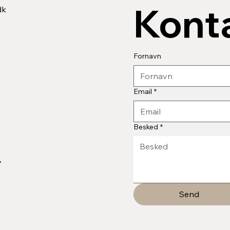
Konta
dk
Fornavn
Email
*
Besked
*
/
Send