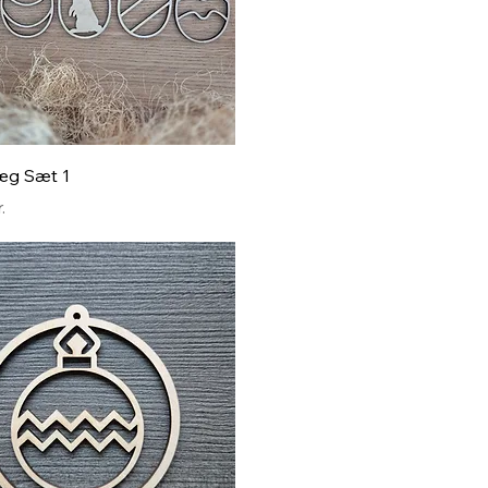
Hurtigvisning
æg Sæt 1
.