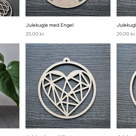
Hurtigvisning
Julekugle med Engel
Julekug
Pris
Pris
20,00 kr.
20,00 kr.