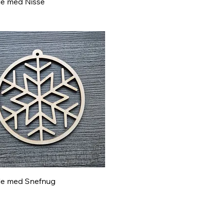
Hurtigvisning
le med Nisse
Hurtigvisning
le med Snefnug