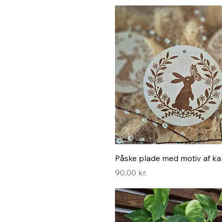
Hurtigvisning
Påske plade med motiv af ka
Pris
90,00 kr.