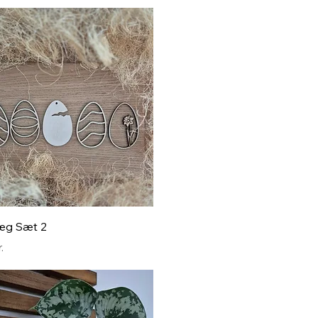
Hurtigvisning
æg Sæt 2
.