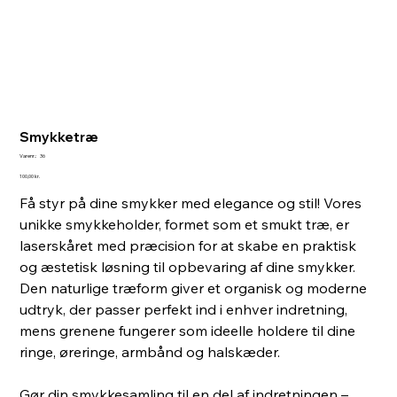
Smykketræ
Varenr.:
Varenr.:
36
36
Pris
100,00 kr.
Få styr på dine smykker med elegance og stil! Vores
unikke smykkeholder, formet som et smukt træ, er
laserskåret med præcision for at skabe en praktisk
og æstetisk løsning til opbevaring af dine smykker.
Den naturlige træform giver et organisk og moderne
udtryk, der passer perfekt ind i enhver indretning,
mens grenene fungerer som ideelle holdere til dine
ringe, øreringe, armbånd og halskæder.
Gør din smykkesamling til en del af indretningen –