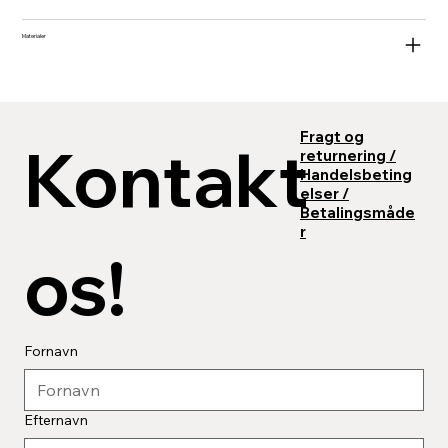
Materialer
Fragt og
Kontakt 
returnering /
Kontaktinfo
Handelsbeting
Adresse: Rungsvej, 7100 Vejle
elser /
E-mail:
WoodCreate@outlook.dk
Betalingsmåde
r
os!
Fornavn
Efternavn