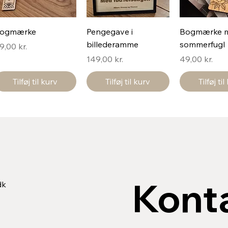
ogmærke
Pengegave i
Bogmærke 
billederamme
sommerfugl
ris
9,00 kr.
Pris
Pris
149,00 kr.
49,00 kr.
Tilføj til kurv
Tilføj til kurv
Tilføj ti
Konta
dk