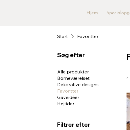
Hjem
Specialopg
Start
Favoritter
Søg efter
Alle produkter
Børneværelset
4 
Dekorative designs
Favoritter
Gaveidéer
Højtider
Filtrer efter