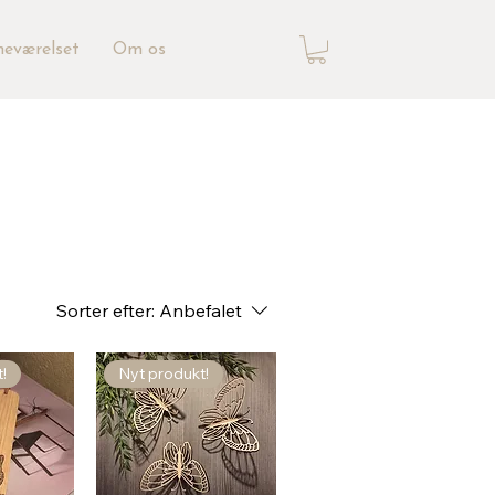
neværelset
Om os
Sorter efter:
Anbefalet
!
Nyt produkt!