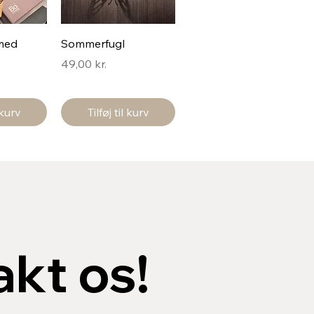
med
Sommerfugl
Pris
49,00 kr.
l kurv
Tilføj til kurv
kt os!