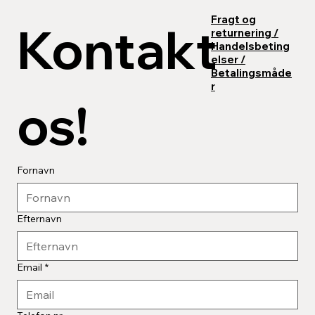
Fragt og
Kontakt 
returnering /
Kontaktinfo
Handelsbeting
Adresse: Rungsvej, 7100 Vejle
elser /
E-mail:
WoodCreate@outlook.dk
Betalingsmåde
r
os!
Fornavn
Efternavn
Email
*