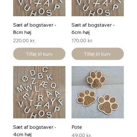
Sæt af bogstaver -
Sæt af bogstaver -
8cm høj
6cm høj
Pris
Pris
220,00 kr.
170,00 kr.
Tilføj til kurv
Tilføj til kurv
Sæt af bogstaver -
Pote
4cm høj
Pris
49,00 kr.